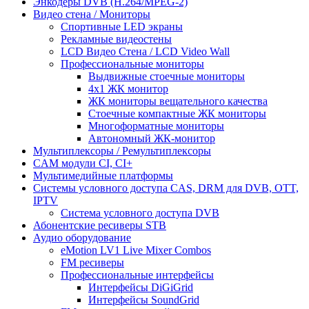
Энкодеры DVB (H.264/MPEG-2)
Видео стена / Мониторы
Спортивные LED экраны
Рекламные видеостены
LCD Видео Cтена / LCD Video Wall
Профессиональные мониторы
Выдвижные стоечные мониторы
4x1 ЖК монитор
ЖК мониторы вещательного качества
Стоечные компактные ЖК мониторы
Многоформатные мониторы
Автономный ЖК-монитор
Мультиплексоры / Ремультиплексоры
CAM модули CI, CI+
Мультимедийные платформы
Системы условного доступа CAS, DRM для DVB, OTT,
IPTV
Система условного доступа DVB
Абонентские ресиверы STB
Аудио оборудование
eMotion LV1 Live Mixer Combos
FM ресиверы
Профессиональные интерфейсы
Интерфейсы DiGiGrid
Интерфейсы SoundGrid