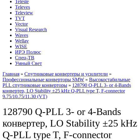
Teleste
Televes
Teleview
TVT
Vector
Visual Research
Waves
Wellav
WISE
ИРЭ Полюс
Спец-ТВ
Умный Свет
Главная
»
Спутниковые конвертеры и усилители
»
Профессиональные конверторы SMW
»
Высокостабильные
PLL спутниковые конверторы
»
128790 Q-PLL 3- or 4-Bands
конвертер, LO Stability ±25 kHz Q-PLL type T, F-connector
9.75/10.75/11.30 (VT)
128790 Q-PLL 3- or 4-Bands
конвертер, LO Stability ±25 kHz
Q-PLL type T, F-connector