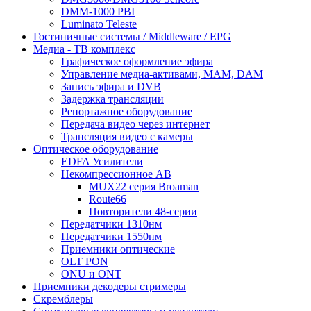
DMM-1000 PBI
Luminato Teleste
Гостиничные системы / Middleware / EPG
Медиа - ТВ комплекс
Графическое оформление эфира
Управление медиа-активами, MAM, DAM
Запись эфира и DVB
Задержка трансляции
Репортажное оборудование
Передача видео через интернет
Трансляция видео с камеры
Оптическое оборудование
EDFA Усилители
Некомпрессионное АВ
MUX22 серия Broaman
Route66
Повторители 48-серии
Передатчики 1310нм
Передатчики 1550нм
Приемники оптические
OLT PON
ONU и ONT
Приемники декодеры стримеры
Скремблеры