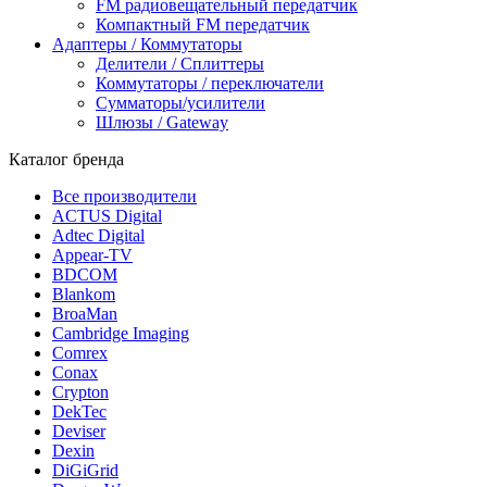
FM радиовещательный передатчик
Компактный FM передатчик
Адаптеры / Коммутаторы
Делители / Сплиттеры
Коммутаторы / переключатели
Сумматоры/усилители
Шлюзы / Gateway
Каталог бренда
Все производители
ACTUS Digital
Adtec Digital
Appear-TV
BDCOM
Blankom
BroaMan
Cambridge Imaging
Comrex
Conax
Crypton
DekTec
Deviser
Dexin
DiGiGrid