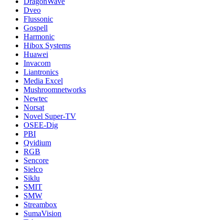
DragonWave
Dveo
Flussonic
Gospell
Harmonic
Hibox Systems
Huawei
Invacom
Liantronics
Media Excel
Mushroomnetworks
Newtec
Norsat
Novel Super-TV
OSEE-Dig
PBI
Qvidium
RGB
Sencore
Sielco
Siklu
SMIT
SMW
Streambox
SumaVision