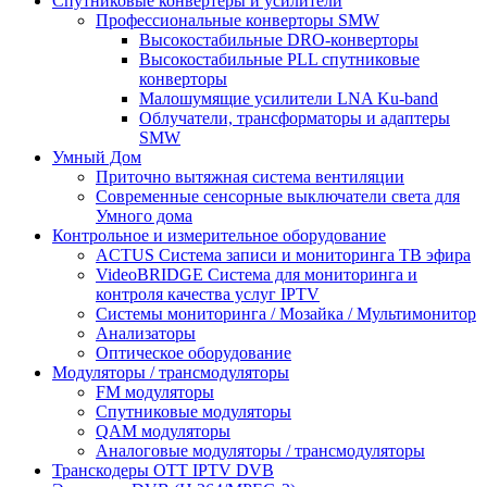
Спутниковые конвертеры и усилители
Профессиональные конверторы SMW
Высокостабильные DRO-конверторы
Высокостабильные PLL спутниковые
конверторы
Малошумящие усилители LNA Ku-band
Облучатели, трансформаторы и адаптеры
SMW
Умный Дом
Приточно вытяжная система вентиляции
Современные сенсорные выключатели света для
Умного дома
Контрольное и измерительное оборудование
ACTUS Система записи и мониторинга ТВ эфира
VideoBRIDGE Система для мониторинга и
контроля качества услуг IPTV
Системы мониторинга / Мозайка / Mультимонитор
Анализаторы
Оптическое оборудование
Модуляторы / трансмодуляторы
FM модуляторы
Спутниковые модуляторы
QAM модуляторы
Аналоговые модуляторы / трансмодуляторы
Транскодеры OTT IPTV DVB