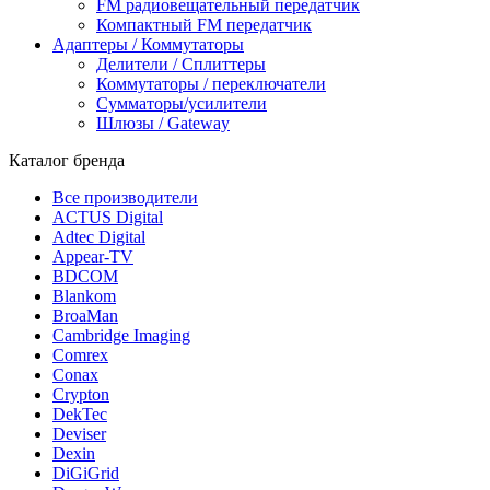
FM радиовещательный передатчик
Компактный FM передатчик
Адаптеры / Коммутаторы
Делители / Сплиттеры
Коммутаторы / переключатели
Сумматоры/усилители
Шлюзы / Gateway
Каталог бренда
Все производители
ACTUS Digital
Adtec Digital
Appear-TV
BDCOM
Blankom
BroaMan
Cambridge Imaging
Comrex
Conax
Crypton
DekTec
Deviser
Dexin
DiGiGrid