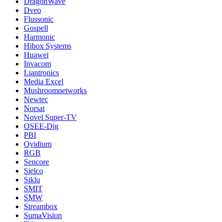
DragonWave
Dveo
Flussonic
Gospell
Harmonic
Hibox Systems
Huawei
Invacom
Liantronics
Media Excel
Mushroomnetworks
Newtec
Norsat
Novel Super-TV
OSEE-Dig
PBI
Qvidium
RGB
Sencore
Sielco
Siklu
SMIT
SMW
Streambox
SumaVision