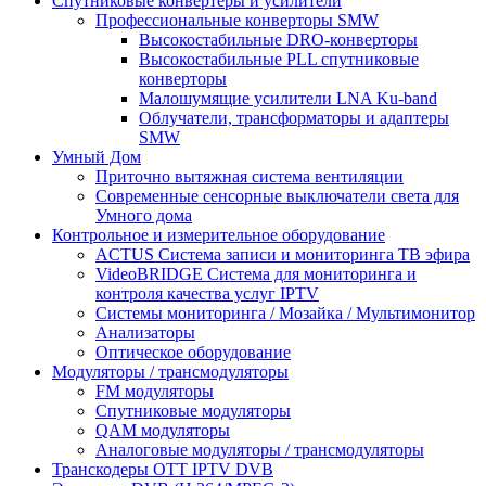
Спутниковые конвертеры и усилители
Профессиональные конверторы SMW
Высокостабильные DRO-конверторы
Высокостабильные PLL спутниковые
конверторы
Малошумящие усилители LNA Ku-band
Облучатели, трансформаторы и адаптеры
SMW
Умный Дом
Приточно вытяжная система вентиляции
Современные сенсорные выключатели света для
Умного дома
Контрольное и измерительное оборудование
ACTUS Система записи и мониторинга ТВ эфира
VideoBRIDGE Система для мониторинга и
контроля качества услуг IPTV
Системы мониторинга / Мозайка / Mультимонитор
Анализаторы
Оптическое оборудование
Модуляторы / трансмодуляторы
FM модуляторы
Спутниковые модуляторы
QAM модуляторы
Аналоговые модуляторы / трансмодуляторы
Транскодеры OTT IPTV DVB