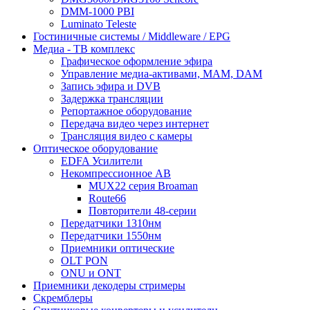
DMM-1000 PBI
Luminato Teleste
Гостиничные системы / Middleware / EPG
Медиа - ТВ комплекс
Графическое оформление эфира
Управление медиа-активами, MAM, DAM
Запись эфира и DVB
Задержка трансляции
Репортажное оборудование
Передача видео через интернет
Трансляция видео с камеры
Оптическое оборудование
EDFA Усилители
Некомпрессионное АВ
MUX22 серия Broaman
Route66
Повторители 48-серии
Передатчики 1310нм
Передатчики 1550нм
Приемники оптические
OLT PON
ONU и ONT
Приемники декодеры стримеры
Скремблеры