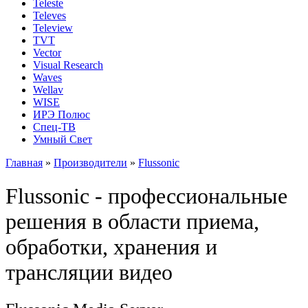
Teleste
Televes
Teleview
TVT
Vector
Visual Research
Waves
Wellav
WISE
ИРЭ Полюс
Спец-ТВ
Умный Свет
Главная
»
Производители
»
Flussonic
Flussonic - профессиональные
решения в области приема,
обработки, хранения и
трансляции видео