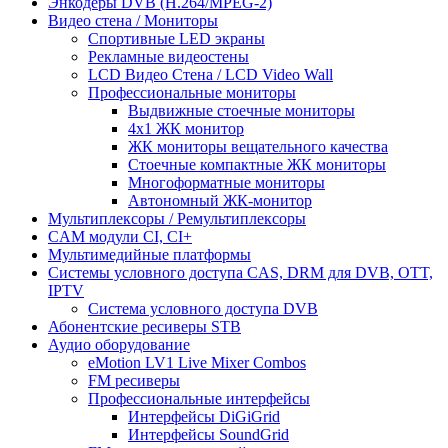
Энкодеры DVB (H.264/MPEG-2)
Видео стена / Мониторы
Спортивные LED экраны
Рекламные видеостены
LCD Видео Cтена / LCD Video Wall
Профессиональные мониторы
Выдвижные стоечные мониторы
4x1 ЖК монитор
ЖК мониторы вещательного качества
Стоечные компактные ЖК мониторы
Многоформатные мониторы
Автономный ЖК-монитор
Мультиплексоры / Ремультиплексоры
CAM модули CI, CI+
Мультимедийные платформы
Системы условного доступа CAS, DRM для DVB, OTT,
IPTV
Система условного доступа DVB
Абонентские ресиверы STB
Аудио оборудование
eMotion LV1 Live Mixer Combos
FM ресиверы
Профессиональные интерфейсы
Интерфейсы DiGiGrid
Интерфейсы SoundGrid