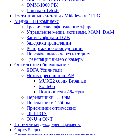
DMM-1000 PBI
Luminato Teleste
Гостиничные системы / Middleware / EPG
Медиа - ТВ комплекс
Графическое оформление эфира
Управление медиа-активами, MAM, DAM
Запись эфира и DVB
Задержка трансляции
Репортажное оборудование
Передача видео через интернет
Трансляция видео с камеры
Оптическое оборудование
EDFA Усилители
Некомпрессионное АВ
MUX22 серия Broaman
Route66
Повторители 48-серии
Передатчики 1310нм
Передатчики 1550нм
Приемники оптические
OLT PON
ONU и ONT
Приемники декодеры стримеры
Скремблеры