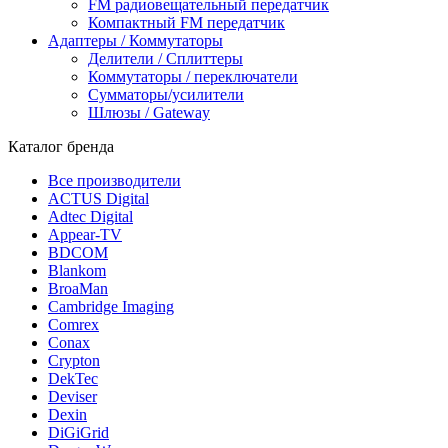
FM радиовещательный передатчик
Компактный FM передатчик
Адаптеры / Коммутаторы
Делители / Сплиттеры
Коммутаторы / переключатели
Сумматоры/усилители
Шлюзы / Gateway
Каталог бренда
Все производители
ACTUS Digital
Adtec Digital
Appear-TV
BDCOM
Blankom
BroaMan
Cambridge Imaging
Comrex
Conax
Crypton
DekTec
Deviser
Dexin
DiGiGrid