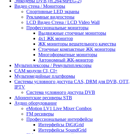
Энкодеры DVB (H.264/MPEG-2)
Видео стена / Мониторы
Спортивные LED экраны
Рекламные видеостены
LCD Видео Cтена / LCD Video Wall
Профессиональные мониторы
Выдвижные стоечные мониторы
4x1 ЖК монитор
ЖК мониторы вещательного качества
Стоечные компактные ЖК мониторы
Многоформатные мониторы
Автономный ЖК-монитор
Мультиплексоры / Ремультиплексоры
CAM модули CI, CI+
Мультимедийные платформы
Системы условного доступа CAS, DRM для DVB, OTT,
IPTV
Система условного доступа DVB
Абонентские ресиверы STB
Аудио оборудование
eMotion LV1 Live Mixer Combos
FM ресиверы
Профессиональные интерфейсы
Интерфейсы DiGiGrid
Интерфейсы SoundGrid