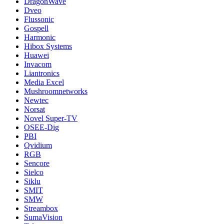
DragonWave
Dveo
Flussonic
Gospell
Harmonic
Hibox Systems
Huawei
Invacom
Liantronics
Media Excel
Mushroomnetworks
Newtec
Norsat
Novel Super-TV
OSEE-Dig
PBI
Qvidium
RGB
Sencore
Sielco
Siklu
SMIT
SMW
Streambox
SumaVision