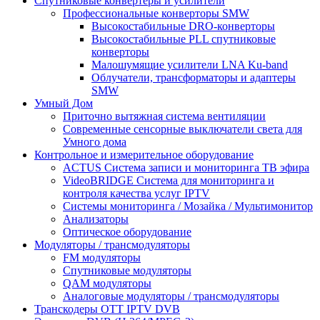
Спутниковые конвертеры и усилители
Профессиональные конверторы SMW
Высокостабильные DRO-конверторы
Высокостабильные PLL спутниковые
конверторы
Малошумящие усилители LNA Ku-band
Облучатели, трансформаторы и адаптеры
SMW
Умный Дом
Приточно вытяжная система вентиляции
Современные сенсорные выключатели света для
Умного дома
Контрольное и измерительное оборудование
ACTUS Система записи и мониторинга ТВ эфира
VideoBRIDGE Система для мониторинга и
контроля качества услуг IPTV
Системы мониторинга / Мозайка / Mультимонитор
Анализаторы
Оптическое оборудование
Модуляторы / трансмодуляторы
FM модуляторы
Спутниковые модуляторы
QAM модуляторы
Аналоговые модуляторы / трансмодуляторы
Транскодеры OTT IPTV DVB