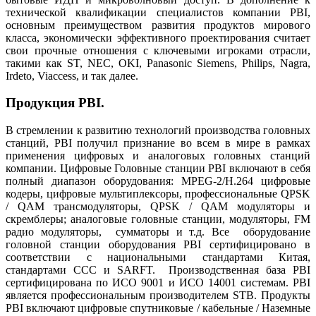
технической квалификации специалистов компании PBI,
основным преимуществом развития продуктов мирового
класса, экономически эффективного проектирования считает
свои прочные отношения с ключевыми игроками отрасли,
такими как ST, NEC, OKI, Panasonic Siemens, Philips, Nagra,
Irdeto, Viaccess, и так далее.
Продукция PBI.
В стремлении к развитию технологий производства головных
станций, PBI получил признание во всем в мире в рамках
применения цифровых и аналоговых головных станций
компании. Цифровые Головные станции PBI включают в себя
полный диапазон оборудования: MPEG-2/H.264 цифровые
кодеры, цифровые мультиплексоры, профессиональные QPSK
/ QAM трансмодуляторы, QPSK / QAM модуляторы и
скремблеры; аналоговые головные станции, модуляторы, FM
радио модуляторы, сумматоры и т.д. Все оборудование
головной станции оборудования PBI сертифицировано в
соответствии с национальными стандартами Китая,
стандартами CCC и SARFT. Производственная база PBI
сертифицирована по ИСО 9001 и ИСО 14001 системам. PBI
является профессиональным производителем STB. Продукты
PBI включают цифровые спутниковые / кабельные / Наземные