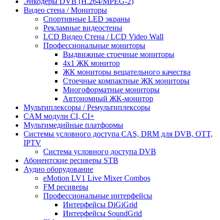
Энкодеры DVB (H.264/MPEG-2)
Видео стена / Мониторы
Спортивные LED экраны
Рекламные видеостены
LCD Видео Cтена / LCD Video Wall
Профессиональные мониторы
Выдвижные стоечные мониторы
4x1 ЖК монитор
ЖК мониторы вещательного качества
Стоечные компактные ЖК мониторы
Многоформатные мониторы
Автономный ЖК-монитор
Мультиплексоры / Ремультиплексоры
CAM модули CI, CI+
Мультимедийные платформы
Системы условного доступа CAS, DRM для DVB, OTT,
IPTV
Система условного доступа DVB
Абонентские ресиверы STB
Аудио оборудование
eMotion LV1 Live Mixer Combos
FM ресиверы
Профессиональные интерфейсы
Интерфейсы DiGiGrid
Интерфейсы SoundGrid