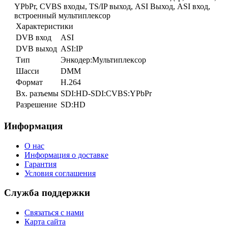
YPbPr, CVBS входы, TS/IP выход, ASI Выход, ASI вход,
встроенный мультиплексор
Характеристики
DVB вход
ASI
DVB выход
ASI:IP
Тип
Энкодер:Мультиплексор
Шасси
DMM
Формат
H.264
Вх. разъемы
SDI:HD-SDI:CVBS:YPbPr
Разрешение
SD:HD
Информация
О нас
Информация о доставке
Гарантия
Условия соглашения
Служба поддержки
Связаться с нами
Карта сайта