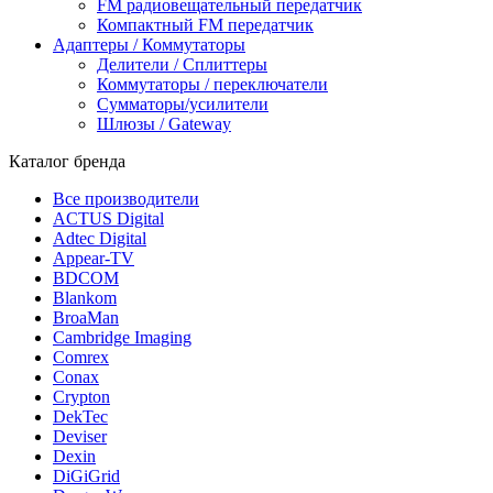
FM радиовещательный передатчик
Компактный FM передатчик
Адаптеры / Коммутаторы
Делители / Сплиттеры
Коммутаторы / переключатели
Сумматоры/усилители
Шлюзы / Gateway
Каталог бренда
Все производители
ACTUS Digital
Adtec Digital
Appear-TV
BDCOM
Blankom
BroaMan
Cambridge Imaging
Comrex
Conax
Crypton
DekTec
Deviser
Dexin
DiGiGrid