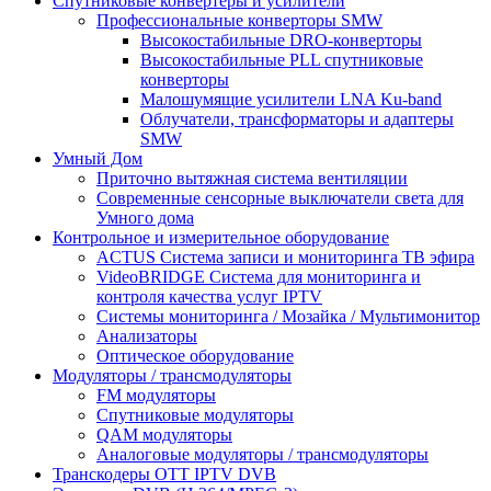
Спутниковые конвертеры и усилители
Профессиональные конверторы SMW
Высокостабильные DRO-конверторы
Высокостабильные PLL спутниковые
конверторы
Малошумящие усилители LNA Ku-band
Облучатели, трансформаторы и адаптеры
SMW
Умный Дом
Приточно вытяжная система вентиляции
Современные сенсорные выключатели света для
Умного дома
Контрольное и измерительное оборудование
ACTUS Система записи и мониторинга ТВ эфира
VideoBRIDGE Система для мониторинга и
контроля качества услуг IPTV
Системы мониторинга / Мозайка / Mультимонитор
Анализаторы
Оптическое оборудование
Модуляторы / трансмодуляторы
FM модуляторы
Спутниковые модуляторы
QAM модуляторы
Аналоговые модуляторы / трансмодуляторы
Транскодеры OTT IPTV DVB