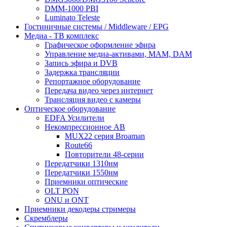
DMM-1000 PBI
Luminato Teleste
Гостиничные системы / Middleware / EPG
Медиа - ТВ комплекс
Графическое оформление эфира
Управление медиа-активами, MAM, DAM
Запись эфира и DVB
Задержка трансляции
Репортажное оборудование
Передача видео через интернет
Трансляция видео с камеры
Оптическое оборудование
EDFA Усилители
Некомпрессионное АВ
MUX22 серия Broaman
Route66
Повторители 48-серии
Передатчики 1310нм
Передатчики 1550нм
Приемники оптические
OLT PON
ONU и ONT
Приемники декодеры стримеры
Скремблеры