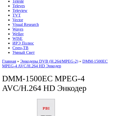
Teleste
Televes
Teleview
TVT
Vector
Visual Research
Waves
Wellav
WISE
ИРЭ Полюс
Спец-ТВ
Умный Свет
Главная
»
Энкодеры DVB (H.264/MPEG-2)
»
DMM-1500EC
MPEG-4 AVC/H.264 HD Энкодер
DMM-1500EC MPEG-4
AVC/H.264 HD Энкодер