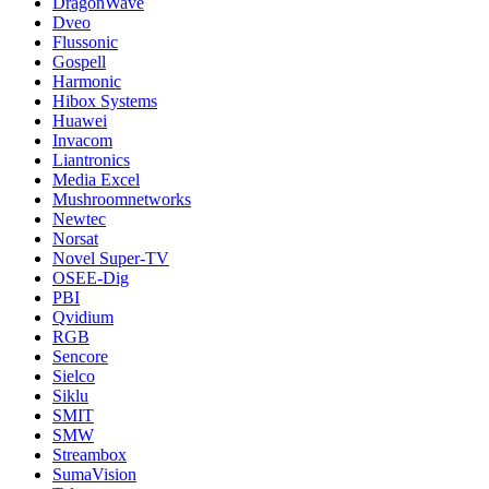
DragonWave
Dveo
Flussonic
Gospell
Harmonic
Hibox Systems
Huawei
Invacom
Liantronics
Media Excel
Mushroomnetworks
Newtec
Norsat
Novel Super-TV
OSEE-Dig
PBI
Qvidium
RGB
Sencore
Sielco
Siklu
SMIT
SMW
Streambox
SumaVision