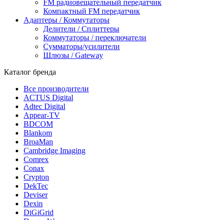
FM радиовещательный передатчик
Компактный FM передатчик
Адаптеры / Коммутаторы
Делители / Сплиттеры
Коммутаторы / переключатели
Сумматоры/усилители
Шлюзы / Gateway
Каталог бренда
Все производители
ACTUS Digital
Adtec Digital
Appear-TV
BDCOM
Blankom
BroaMan
Cambridge Imaging
Comrex
Conax
Crypton
DekTec
Deviser
Dexin
DiGiGrid