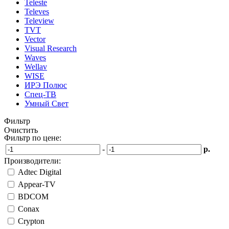
Teleste
Televes
Teleview
TVT
Vector
Visual Research
Waves
Wellav
WISE
ИРЭ Полюс
Спец-ТВ
Умный Свет
Фильтр
Очистить
Фильтр по цене:
-
р.
Производители:
Adtec Digital
Appear-TV
BDCOM
Conax
Crypton