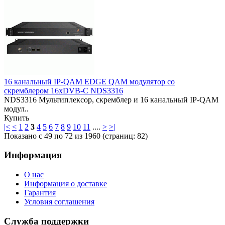
16 канальный IP-QAM EDGE QAM модулятор со
скремблером 16xDVB-C NDS3316
NDS3316 Мультиплексор, скремблер и 16 канальный IP-QAM
модул..
Купить
|<
<
1
2
3
4
5
6
7
8
9
10
11
....
>
>|
Показано с 49 по 72 из 1960 (страниц: 82)
Информация
О нас
Информация о доставке
Гарантия
Условия соглашения
Служба поддержки