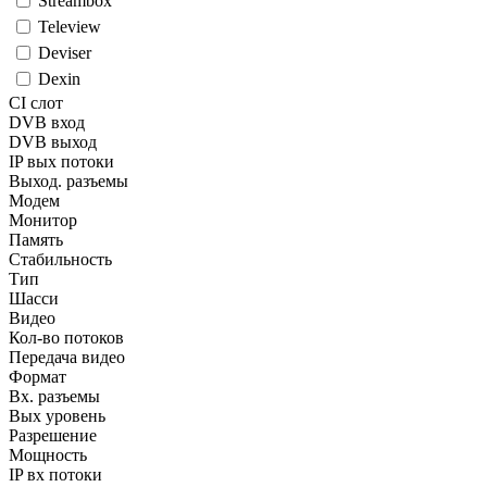
Streambox
Teleview
Deviser
Dexin
CI слот
DVB вход
DVB выход
IP вых потоки
Выход. разъемы
Модем
Монитор
Память
Стабильность
Тип
Шасси
Видео
Кол-во потоков
Передача видео
Формат
Вх. разъемы
Вых уровень
Разрешение
Мощность
IP вх потоки