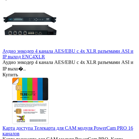
Аудио энкодер 4 канала AES/EBU с 4x XLR разъемами ASI и
IP выход ENC4XLR
Аудио энкодер 4 канала AES/EBU с 4x XLR разъемами ASI и
IP выхо�..
Купить
Карта доступа Телекарта для CAM модуля PowerCam PRO 16
каналов