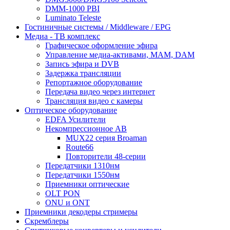
DMM-1000 PBI
Luminato Teleste
Гостиничные системы / Middleware / EPG
Медиа - ТВ комплекс
Графическое оформление эфира
Управление медиа-активами, MAM, DAM
Запись эфира и DVB
Задержка трансляции
Репортажное оборудование
Передача видео через интернет
Трансляция видео с камеры
Оптическое оборудование
EDFA Усилители
Некомпрессионное АВ
MUX22 серия Broaman
Route66
Повторители 48-серии
Передатчики 1310нм
Передатчики 1550нм
Приемники оптические
OLT PON
ONU и ONT
Приемники декодеры стримеры
Скремблеры