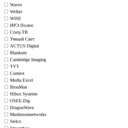
Waves
Wellav
WISE
ИРЭ Полюс
Спец-ТВ
Умный Свет
ACTUS Digital
Blankom
Cambridge Imaging
TVT
Comrex
Media Excel
BroaMan
Hibox Systems
OSEE-Dig
DragonWave
Mushroomnetworks
Sielco