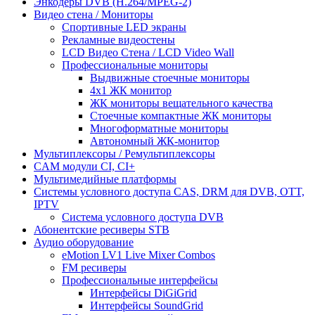
Энкодеры DVB (H.264/MPEG-2)
Видео стена / Мониторы
Спортивные LED экраны
Рекламные видеостены
LCD Видео Cтена / LCD Video Wall
Профессиональные мониторы
Выдвижные стоечные мониторы
4x1 ЖК монитор
ЖК мониторы вещательного качества
Стоечные компактные ЖК мониторы
Многоформатные мониторы
Автономный ЖК-монитор
Мультиплексоры / Ремультиплексоры
CAM модули CI, CI+
Мультимедийные платформы
Системы условного доступа CAS, DRM для DVB, OTT,
IPTV
Система условного доступа DVB
Абонентские ресиверы STB
Аудио оборудование
eMotion LV1 Live Mixer Combos
FM ресиверы
Профессиональные интерфейсы
Интерфейсы DiGiGrid
Интерфейсы SoundGrid