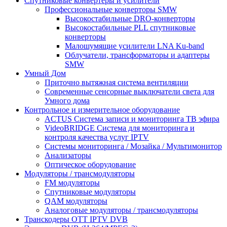
Спутниковые конвертеры и усилители
Профессиональные конверторы SMW
Высокостабильные DRO-конверторы
Высокостабильные PLL спутниковые
конверторы
Малошумящие усилители LNA Ku-band
Облучатели, трансформаторы и адаптеры
SMW
Умный Дом
Приточно вытяжная система вентиляции
Современные сенсорные выключатели света для
Умного дома
Контрольное и измерительное оборудование
ACTUS Система записи и мониторинга ТВ эфира
VideoBRIDGE Система для мониторинга и
контроля качества услуг IPTV
Системы мониторинга / Мозайка / Mультимонитор
Анализаторы
Оптическое оборудование
Модуляторы / трансмодуляторы
FM модуляторы
Спутниковые модуляторы
QAM модуляторы
Аналоговые модуляторы / трансмодуляторы
Транскодеры OTT IPTV DVB