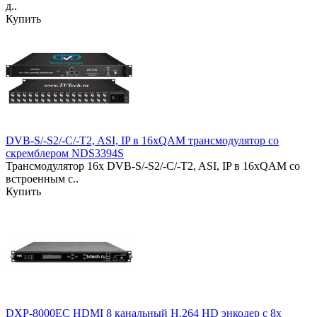
д..
Купить
DVB-S/-S2/-C/-T2, ASI, IP в 16xQAM трансмодулятор со
скремблером NDS3394S
Трансмодулятор 16x DVB-S/-S2/-C/-T2, ASI, IP в 16xQAM со
встроенным с..
Купить
DXP-8000EC HDMI 8 канальный H.264 HD энкодер с 8x