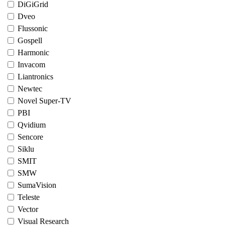
DiGiGrid
Dveo
Flussonic
Gospell
Harmonic
Invacom
Liantronics
Newtec
Novel Super-TV
PBI
Qvidium
Sencore
Siklu
SMIT
SMW
SumaVision
Teleste
Vector
Visual Research