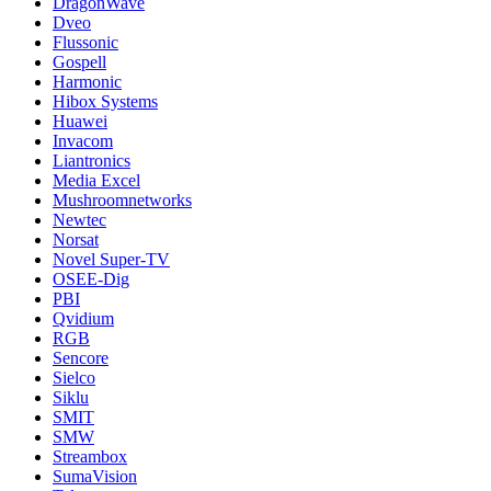
DragonWave
Dveo
Flussonic
Gospell
Harmonic
Hibox Systems
Huawei
Invacom
Liantronics
Media Excel
Mushroomnetworks
Newtec
Norsat
Novel Super-TV
OSEE-Dig
PBI
Qvidium
RGB
Sencore
Sielco
Siklu
SMIT
SMW
Streambox
SumaVision