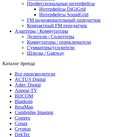
Профессиональные интерфейсы
Интерфейсы DiGiGrid
Интерфейсы SoundGrid
FM радиовещательный передатчик
Компактный FM передатчик
Адаптеры / Коммутаторы
Делители / Сплиттеры
Коммутаторы / переключатели
Сумматоры/усилители
Шлюзы / Gateway
Каталог бренда
Все производители
ACTUS Digital
Adtec Digital
Appear-TV
BDCOM
Blankom
BroaMan
Cambridge Imaging
Comrex
Conax
Crypton
DekTec