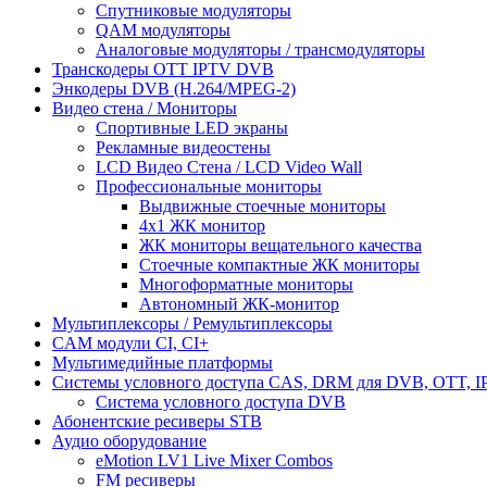
Спутниковые модуляторы
QAM модуляторы
Аналоговые модуляторы / трансмодуляторы
Транскодеры OTT IPTV DVB
Энкодеры DVB (H.264/MPEG-2)
Видео стена / Мониторы
Спортивные LED экраны
Рекламные видеостены
LCD Видео Cтена / LCD Video Wall
Профессиональные мониторы
Выдвижные стоечные мониторы
4x1 ЖК монитор
ЖК мониторы вещательного качества
Стоечные компактные ЖК мониторы
Многоформатные мониторы
Автономный ЖК-монитор
Мультиплексоры / Ремультиплексоры
CAM модули CI, CI+
Мультимедийные платформы
Системы условного доступа CAS, DRM для DVB, OTT, 
Система условного доступа DVB
Абонентские ресиверы STB
Аудио оборудование
eMotion LV1 Live Mixer Combos
FM ресиверы