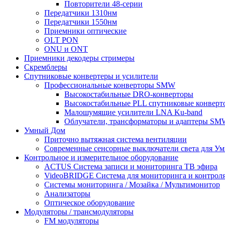
Повторители 48-серии
Передатчики 1310нм
Передатчики 1550нм
Приемники оптические
OLT PON
ONU и ONT
Приемники декодеры стримеры
Скремблеры
Спутниковые конвертеры и усилители
Профессиональные конверторы SMW
Высокостабильные DRO-конверторы
Высокостабильные PLL спутниковые конверт
Малошумящие усилители LNA Ku-band
Облучатели, трансформаторы и адаптеры SM
Умный Дом
Приточно вытяжная система вентиляции
Современные сенсорные выключатели света для Ум
Контрольное и измерительное оборудование
ACTUS Система записи и мониторинга ТВ эфира
VideoBRIDGE Система для мониторинга и контроля
Системы мониторинга / Мозайка / Mультимонитор
Анализаторы
Оптическое оборудование
Модуляторы / трансмодуляторы
FM модуляторы