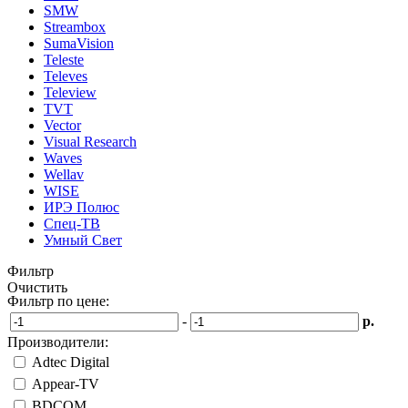
SMW
Streambox
SumaVision
Teleste
Televes
Teleview
TVT
Vector
Visual Research
Waves
Wellav
WISE
ИРЭ Полюс
Спец-ТВ
Умный Свет
Фильтр
Очистить
Фильтр по цене:
-
р.
Производители:
Adtec Digital
Appear-TV
BDCOM