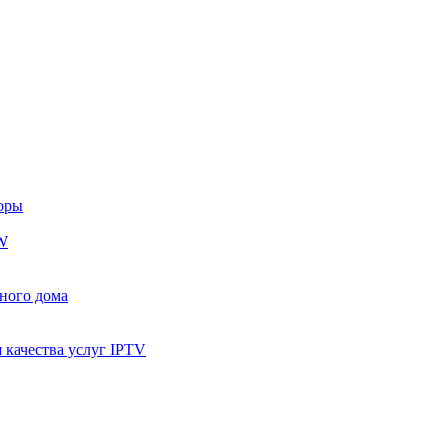
оры
W
ного дома
 качества услуг IPTV