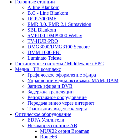
Головные станции
A-line Blankom
B,C - Line Blankom
DCP-3000MF
EMR 3.0, EMR 2.1 Sumavision
SBL Blankom
SMP100 DMP9000 Wellav
TV-HUB-PRO
DMG3000/DMG3100 Sencore
DMM-1000 PBI
Luminato Teleste
Гостиничные системы / Middleware / EPG
Медиа - ТВ комплекс
Графическое оформление эфира
Управление медиа-активами, MAM, DAM
Запись эфира и DVB
Задержка трансляции
Репортажное оборудование
Передача видео через интернет
Трансляция видео с камеры
Оптическое оборудование
EDFA Усилители
Некомпрессионное АВ
MUX22 серия Broaman
Route66