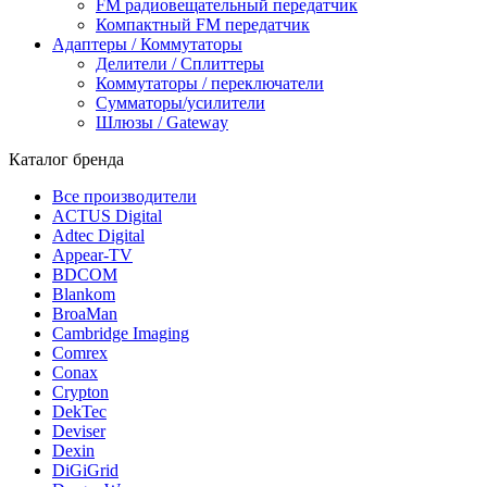
FM радиовещательный передатчик
Компактный FM передатчик
Адаптеры / Коммутаторы
Делители / Сплиттеры
Коммутаторы / переключатели
Сумматоры/усилители
Шлюзы / Gateway
Каталог бренда
Все производители
ACTUS Digital
Adtec Digital
Appear-TV
BDCOM
Blankom
BroaMan
Cambridge Imaging
Comrex
Conax
Crypton
DekTec
Deviser
Dexin
DiGiGrid