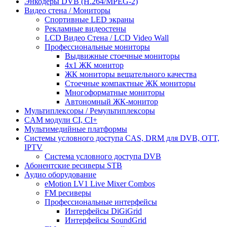
Энкодеры DVB (H.264/MPEG-2)
Видео стена / Мониторы
Спортивные LED экраны
Рекламные видеостены
LCD Видео Cтена / LCD Video Wall
Профессиональные мониторы
Выдвижные стоечные мониторы
4x1 ЖК монитор
ЖК мониторы вещательного качества
Стоечные компактные ЖК мониторы
Многоформатные мониторы
Автономный ЖК-монитор
Мультиплексоры / Ремультиплексоры
CAM модули CI, CI+
Мультимедийные платформы
Системы условного доступа CAS, DRM для DVB, OTT,
IPTV
Система условного доступа DVB
Абонентские ресиверы STB
Аудио оборудование
eMotion LV1 Live Mixer Combos
FM ресиверы
Профессиональные интерфейсы
Интерфейсы DiGiGrid
Интерфейсы SoundGrid