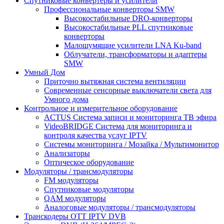
Спутниковые конвертеры и усилители
Профессиональные конверторы SMW
Высокостабильные DRO-конверторы
Высокостабильные PLL спутниковые
конверторы
Малошумящие усилители LNA Ku-band
Облучатели, трансформаторы и адаптеры
SMW
Умный Дом
Приточно вытяжная система вентиляции
Современные сенсорные выключатели света для
Умного дома
Контрольное и измерительное оборудование
ACTUS Система записи и мониторинга ТВ эфира
VideoBRIDGE Система для мониторинга и
контроля качества услуг IPTV
Системы мониторинга / Мозайка / Mультимонитор
Анализаторы
Оптическое оборудование
Модуляторы / трансмодуляторы
FM модуляторы
Спутниковые модуляторы
QAM модуляторы
Аналоговые модуляторы / трансмодуляторы
Транскодеры OTT IPTV DVB