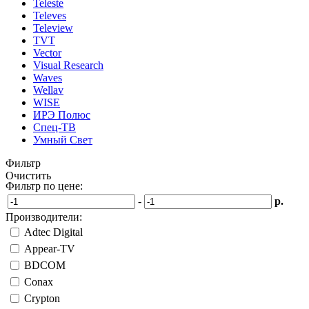
Teleste
Televes
Teleview
TVT
Vector
Visual Research
Waves
Wellav
WISE
ИРЭ Полюс
Спец-ТВ
Умный Свет
Фильтр
Очистить
Фильтр по цене:
-
р.
Производители:
Adtec Digital
Appear-TV
BDCOM
Conax
Crypton