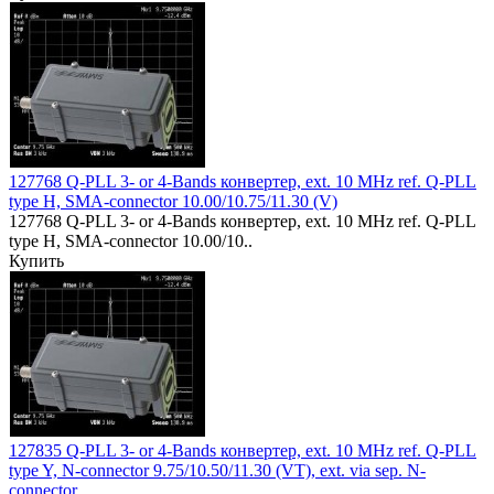
127768 Q-PLL 3- or 4-Bands конвертер, ext. 10 MHz ref. Q-PLL
type H, SMA-connector 10.00/10.75/11.30 (V)
127768 Q-PLL 3- or 4-Bands конвертер, ext. 10 MHz ref. Q-PLL
type H, SMA-connector 10.00/10..
Купить
127835 Q-PLL 3- or 4-Bands конвертер, ext. 10 MHz ref. Q-PLL
type Y, N-connector 9.75/10.50/11.30 (VT), ext. via sep. N-
connector