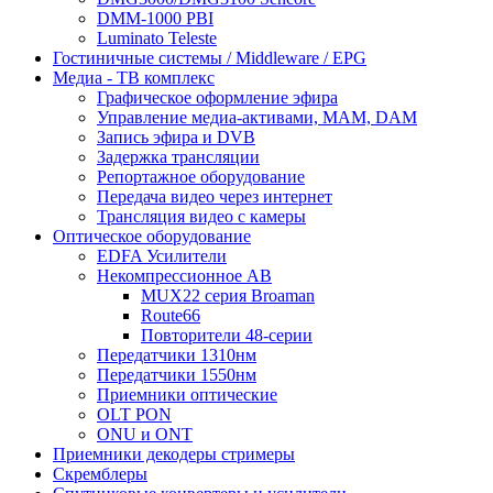
DMM-1000 PBI
Luminato Teleste
Гостиничные системы / Middleware / EPG
Медиа - ТВ комплекс
Графическое оформление эфира
Управление медиа-активами, MAM, DAM
Запись эфира и DVB
Задержка трансляции
Репортажное оборудование
Передача видео через интернет
Трансляция видео с камеры
Оптическое оборудование
EDFA Усилители
Некомпрессионное АВ
MUX22 серия Broaman
Route66
Повторители 48-серии
Передатчики 1310нм
Передатчики 1550нм
Приемники оптические
OLT PON
ONU и ONT
Приемники декодеры стримеры
Скремблеры