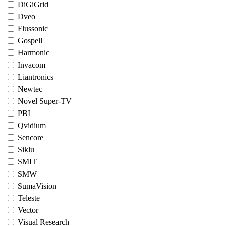
DiGiGrid
Dveo
Flussonic
Gospell
Harmonic
Invacom
Liantronics
Newtec
Novel Super-TV
PBI
Qvidium
Sencore
Siklu
SMIT
SMW
SumaVision
Teleste
Vector
Visual Research