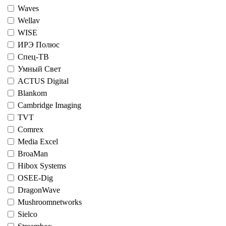
Waves
Wellav
WISE
ИРЭ Полюс
Спец-ТВ
Умный Свет
ACTUS Digital
Blankom
Cambridge Imaging
TVT
Comrex
Media Excel
BroaMan
Hibox Systems
OSEE-Dig
DragonWave
Mushroomnetworks
Sielco