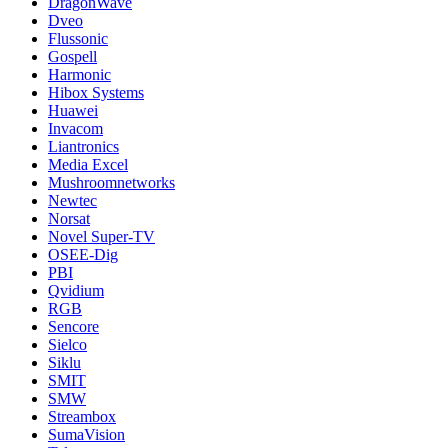
DragonWave
Dveo
Flussonic
Gospell
Harmonic
Hibox Systems
Huawei
Invacom
Liantronics
Media Excel
Mushroomnetworks
Newtec
Norsat
Novel Super-TV
OSEE-Dig
PBI
Qvidium
RGB
Sencore
Sielco
Siklu
SMIT
SMW
Streambox
SumaVision