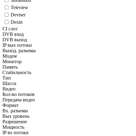
Streambox
Teleview
Deviser
Dexin
CI слот
DVB вход
DVB выход
IP вых потоки
Выход. разъемы
Модем
Монитор
Память
Стабильность
Тип
Шасси
Видео
Кол-во потоков
Передача видео
Формат
Вх. разъемы
Вых уровень
Разрешение
Мощность
IP вх потоки