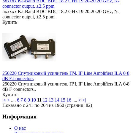
5xxxxx Ka-Band BDC BDC 18.2 GHz 19.20-20.20 GHz, N-
connector output, ±2.5 ppm
5xxxxx Ka-Band BDC BDC 18.2 GHz 19.20-20.20 GHz, N-
connector output, ±2.5 ppm..
Купить
250220 Спутниковый усилитель ПЧ, IF Line Amplifiers ILA 0-8
dB F-connectors
250220 Спутниковый усилитель ПЧ, IF Line Amplifiers ILA 0-8
dB F-connectors..
Купить
|<
<
....
6
7
8
9
10
11
12
13
14
15
16
....
>
>|
Показано с 241 по 264 из 1960 (страниц: 82)
Информация
О нас